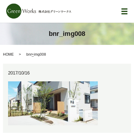
メ
bnr_img008
HOME
bnr_img008
2017/10/16