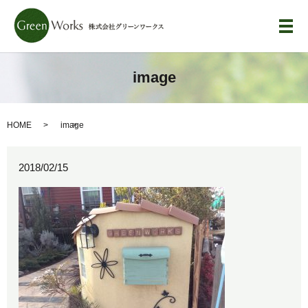
メ
image
HOME
image
2018/02/15