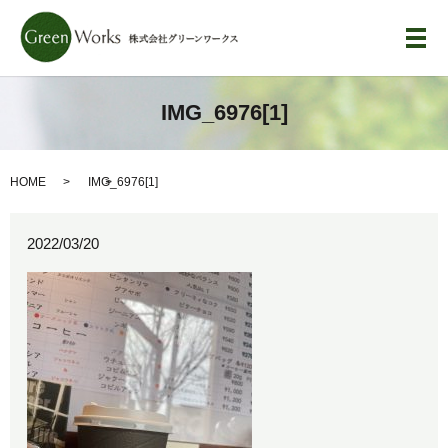
メ
IMG_6976[1]
HOME
IMG_6976[1]
2022/03/20