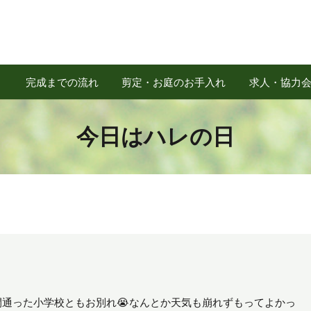
完成までの流れ
剪定・お庭のお手入れ
求人・協力
今日はハレの日
間通った小学校ともお別れ😭なんとか天気も崩れずもってよかっ