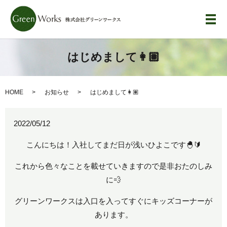
メ
はじめまして👩🏽
HOME
お知らせ
はじめまして👩🏽
2022/05/12
こんにちは！入社してまだ日が浅いひよこです🐣🔰
これから色々なことを載せていきますので是非おたのしみ
に💨
グリーンワークスは入口を入ってすぐにキッズコーナーが
あります。