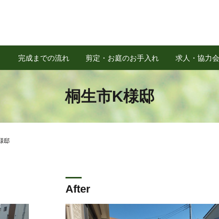
完成までの流れ
剪定・お庭のお手入れ
求人・協力
桐生市K様邸
様邸
After