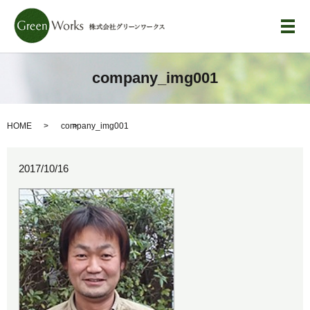
メ
company_img001
HOME
company_img001
2017/10/16