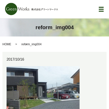
メ
reform_img004
HOME
reform_img004
2017/10/16